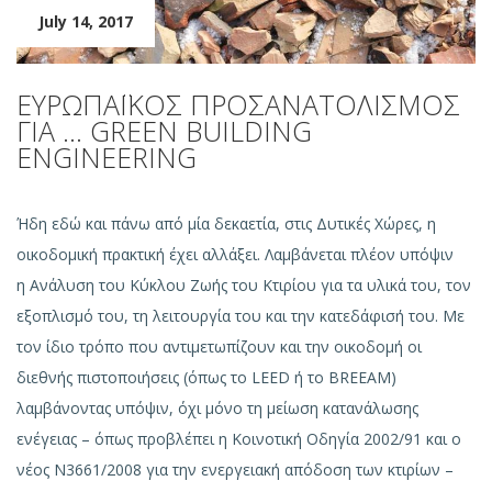
July 14, 2017
ΕΥΡΩΠΑΪΚΟΣ ΠΡΟΣΑΝΑΤΟΛΙΣΜΟΣ
ΓΙΑ … GREEN BUILDING
ENGINEERING
Ήδη εδώ και πάνω από μία δεκαετία, στις Δυτικές Χώρες, η
οικοδομική πρακτική έχει αλλάξει. Λαμβάνεται πλέον υπόψιν
η Ανάλυση του Κύκλου Ζωής του Κτιρίου για τα υλικά του, τον
εξοπλισμό του, τη λειτουργία του και την κατεδάφισή του. Με
τον ίδιο τρόπο που αντιμετωπίζουν και την οικοδομή οι
διεθνής πιστοποιήσεις (όπως το LEED ή το BREEAM)
λαμβάνοντας υπόψιν, όχι μόνο τη μείωση κατανάλωσης
ενέγειας – όπως προβλέπει η Κοινοτική Οδηγία 2002/91 και ο
νέος N3661/2008 για την ενεργειακή απόδοση των κτιρίων –