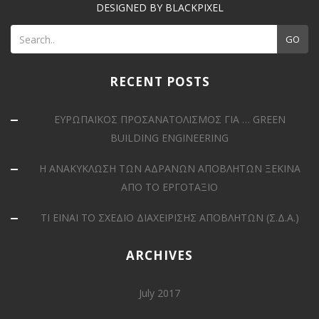
DESIGNED BY BLACKPIXEL
GO
RECENT POSTS
ΕΥΡΩΠΑΪΚΟΣ ΠΡΟΣΑΝΑΤΟΛΙΣΜΟΣ ΓΙΑ … GREEN
BUILDING ENGINEERING
Η ΑΝΑΚΥΚΛΩΣΗ ΤΩΝ ΑΔΡΑΝΩΝ ΑΠΟΒΛΗΤΩΝ ΞΕΚΙΝΑ
ΑΠΟ ΤΟ ΕΡΓΟΤΑΞΙΟ
ΤΙ ΕΙΝΑΙ ΤΟ ΣΧΕΔΙΟ ΔΙΑΧΕΙΡΙΣΗΣ ΑΠΟΒΛΗΤΩΝ (Σ.Δ.Α.)
ARCHIVES
July 2017