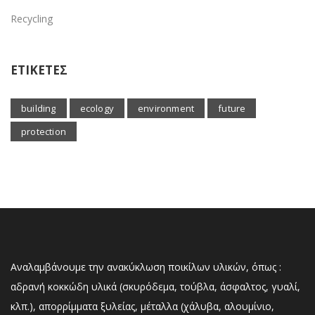
Recycling
ΕΤΙΚΕΤΕΣ
building
ecology
environment
future
protection
Αναλαμβάνουμε την ανακύκλωση ποικίλων υλικών, όπως :
αδρανή κοκκώδη υλικά (σκυρόδεμα, τούβλα, άσφαλτος, γυαλί,
κλπ.), απορρίμματα ξυλείας, μέταλλα (χάλυβα, αλουμίνιο,