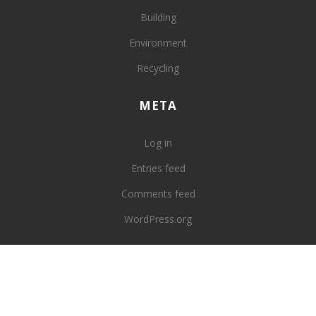
Building
Environment
Recycling
META
Log in
Entries feed
Comments feed
WordPress.org