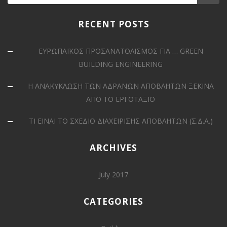
RECENT POSTS
ΕΥΡΩΠΑΪΚΟΣ ΠΡΟΣΑΝΑΤΟΛΙΣΜΟΣ ΓΙΑ … GREEN
BUILDING ENGINEERING
Η ΑΝΑΚΥΚΛΩΣΗ ΤΩΝ ΑΔΡΑΝΩΝ ΑΠΟΒΛΗΤΩΝ ΞΕΚΙΝΑ
ΑΠΟ ΤΟ ΕΡΓΟΤΑΞΙΟ
ΤΙ ΕΙΝΑΙ ΤΟ ΣΧΕΔΙΟ ΔΙΑΧΕΙΡΙΣΗΣ ΑΠΟΒΛΗΤΩΝ (Σ.Δ.Α.)
ARCHIVES
July 2017
CATEGORIES