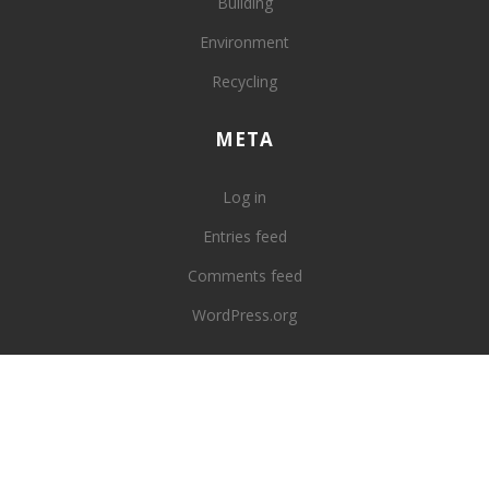
Building
Environment
Recycling
META
Log in
Entries feed
Comments feed
WordPress.org