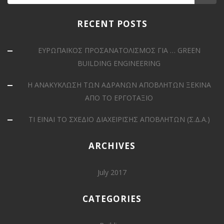
RECENT POSTS
ΕΥΡΩΠΑΪΚΟΣ ΠΡΟΣΑΝΑΤΟΛΙΣΜΟΣ ΓΙΑ … GREEN
BUILDING ENGINEERING
Η ΑΝΑΚΥΚΛΩΣΗ ΤΩΝ ΑΔΡΑΝΩΝ ΑΠΟΒΛΗΤΩΝ ΞΕΚΙΝΑ
ΑΠΟ ΤΟ ΕΡΓΟΤΑΞΙΟ
ΤΙ ΕΙΝΑΙ ΤΟ ΣΧΕΔΙΟ ΔΙΑΧΕΙΡΙΣΗΣ ΑΠΟΒΛΗΤΩΝ (Σ.Δ.Α.)
ARCHIVES
July 2017
CATEGORIES