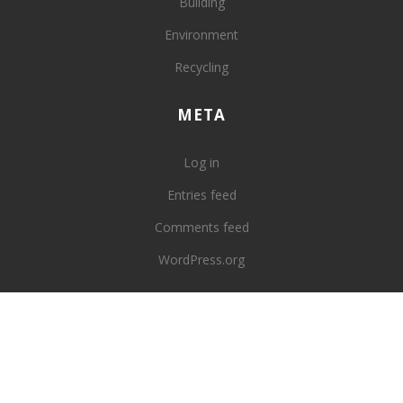
Building
Environment
Recycling
META
Log in
Entries feed
Comments feed
WordPress.org