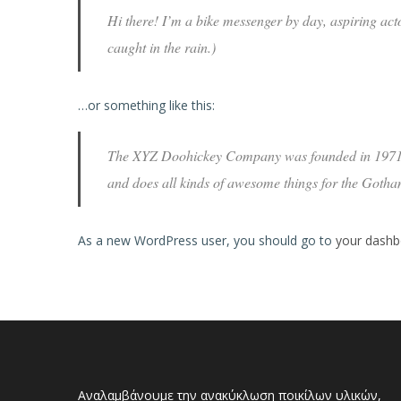
Hi there! I’m a bike messenger by day, aspiring acto
caught in the rain.)
…or something like this:
The XYZ Doohickey Company was founded in 1971, a
and does all kinds of awesome things for the Goth
As a new WordPress user, you should go to
your dashb
Αναλαμβάνουμε την ανακύκλωση ποικίλων υλικών,