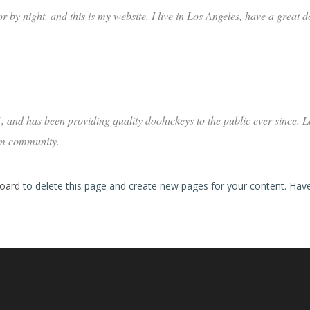
r by night, and this is my website. I live in Los Angeles, have a great 
nd has been providing quality doohickeys to the public ever since. 
am community.
oard
to delete this page and create new pages for your content. Have