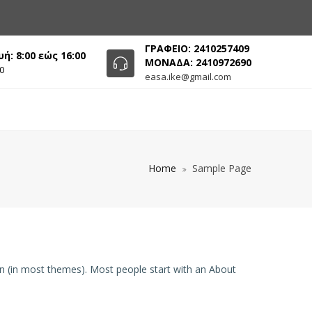
ΓΡΑΦΕΙΟ: 2410257409
: 8:00 εώς 16:00
ΜΟΝΑΔΑ: 2410972690
0
easa.ike@gmail.com
Home
Sample Page
tion (in most themes). Most people start with an About