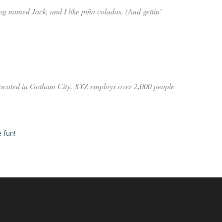
dog named Jack, and I like piña coladas. (And gettin’
Located in Gotham City, XYZ employs over 2,000 people
 fun!