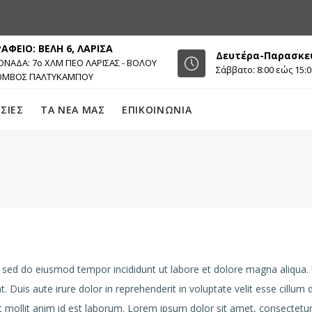
ΡΑΦΕΙΟ: ΒΕΛΗ 6, ΛΑΡΙΣΑ
Δευτέρα-Παρασκευή
ΝΑΔΑ: 7ο ΧΛΜ ΠΕΟ ΛΑΡΙΣΑΣ - ΒΟΛΟΥ
Σάββατο: 8:00 εώς 15:0
ΟΜΒΟΣ ΠΑΛΤΥΚΑΜΠΟΥ
ΣΙΕΣ
ΤΑ ΝΕΑ ΜΑΣ
ΕΠΙΚΟΙΝΩΝΙΑ
, sed do eiusmod tempor incididunt ut labore et dolore magna aliqua.
Duis aute irure dolor in reprehenderit in voluptate velit esse cillum d
nt mollit anim id est laborum. Lorem ipsum dolor sit amet, consectetur