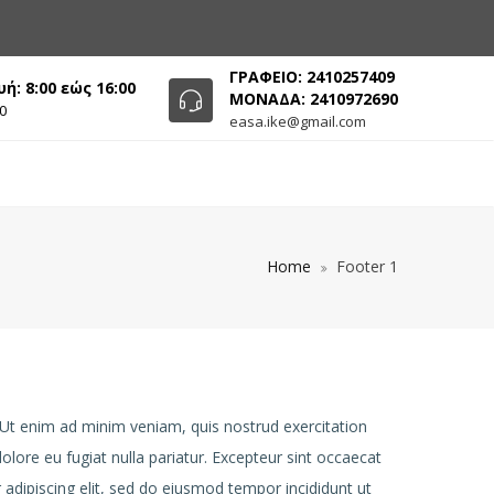
ΓΡΑΦΕΙΟ: 2410257409
: 8:00 εώς 16:00
ΜΟΝΑΔΑ: 2410972690
0
easa.ike@gmail.com
Home
Footer 1
 Ut enim ad minim veniam, quis nostrud exercitation
olore eu fugiat nulla pariatur. Excepteur sint occaecat
 adipiscing elit, sed do eiusmod tempor incididunt ut