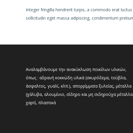
Integer fringilla hendrerit turpis, a commodo erat luctus
sollicitudin eget massa adipiscing, condimentum pretium 
Αναλαμβάνουμε την ανακύκλωση ποικίλων υλικών,
όπως : αδρανή κοκκώδη υλικά (σκυρόδεμα, τούβλα,
άσφαλτος, γυαλί, κλπ.), απορρίμματα ξυλείας, μέταλλα
(χάλυβα, αλουμίνιο, σίδηρο και μη σιδηρούχα μέταλλα
χαρτί, πλαστικά