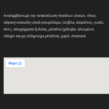
Αναλαμβάνουμε την ανακύκλωση ποικίλων υλικών, όπως :
αδρανή κοκκώδη υλικά (σκυρόδεμα, τούβλα, άσφαλτος, γυαλί,
κλπ.), απορρίμματα ξυλείας, μέταλλα (χάλυβα, αλουμίνιο,
σίδηρο και μη σιδηρούχα μέταλλα), χαρτί, πλαστικά