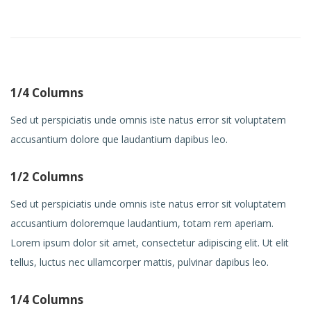
1/4 Columns
Sed ut perspiciatis unde omnis iste natus error sit voluptatem
accusantium dolore que laudantium dapibus leo.
1/2 Columns
Sed ut perspiciatis unde omnis iste natus error sit voluptatem
accusantium doloremque laudantium, totam rem aperiam.
Lorem ipsum dolor sit amet, consectetur adipiscing elit. Ut elit
tellus, luctus nec ullamcorper mattis, pulvinar dapibus leo.
1/4 Columns