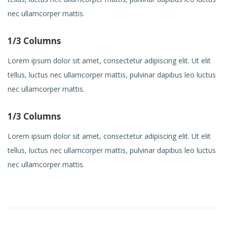
nec ullamcorper mattis.
1/3 Columns
Lorem ipsum dolor sit amet, consectetur adipiscing elit. Ut elit
tellus, luctus nec ullamcorper mattis, pulvinar dapibus leo luctus
nec ullamcorper mattis.
1/3 Columns
Lorem ipsum dolor sit amet, consectetur adipiscing elit. Ut elit
tellus, luctus nec ullamcorper mattis, pulvinar dapibus leo luctus
nec ullamcorper mattis.