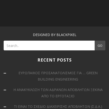
DESIGNED BY BLACKPIXEL
GO
RECENT POSTS
ΕΥΡΩΠΑΪΚΟΣ ΠΡΟΣΑΝΑΤΟΛΙΣΜΟΣ ΓΙΑ … GREEN
BUILDING ENGINEERING
Η ΑΝΑΚΥΚΛΩΣΗ ΤΩΝ ΑΔΡΑΝΩΝ ΑΠΟΒΛΗΤΩΝ ΞΕΚΙΝΑ
ΑΠΟ ΤΟ ΕΡΓΟΤΑΞΙΟ
ΤΙ ΕΙΝΑΙ ΤΟ ΣΧΕΔΙΟ ΔΙΑΧΕΙΡΙΣΗΣ ΑΠΟΒΛΗΤΩΝ (Σ.Δ.Α.)